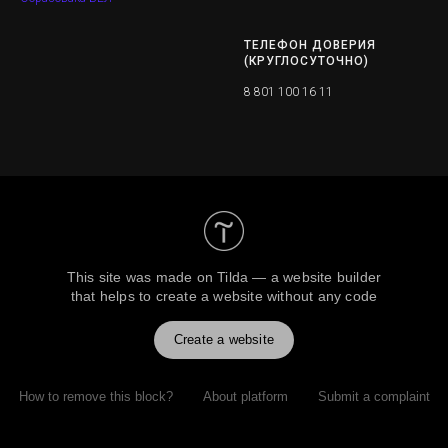
© 2024 STOP наркотик!
E-mail:
stopdrugby@mail.ru
Разработано при поддержке
Образовака БЕЛ
ТЕЛЕФОН ДОВЕРИЯ
(КРУГЛОСУТОЧНО)
8 801 100 16 11
This site was made on
Tilda — a website builder
that helps to create a website without any code